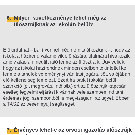
6.
Milyen következménye lehet még az
ülősztrájknak az iskolán belül?
Előfordulhat – bár ilyennel még nem találkoztunk –, hogy az
iskola a házirend valamelyik előírására, tilalmára hivatkozik,
amely alapján megtiltható lenne az ülősztrájk. Úgy véljük,
hogy az iskolai házirendnek minden esetben tekintettel kell
lennie a tanulók véleménynyilvánítási jogára, sőt, valójában
elő kellene segítenie ezt. Ezért ha bárkit iskolán belüli
szankció (pl. megrovás, intő stb.) ért az ülősztrájk kapcsán,
esetleg fegyelmi eljárást kívánnak vele szemben indítani,
érdemes jogi szempontból is megvizsgálni az ügyet. Ebben
a TASZ szívesen nyújt segítséget.
7.
Érvényes lehet-e az orvosi igazolás ülősztrájk