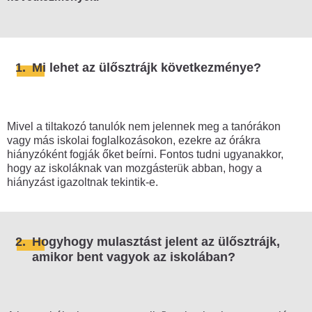
Mire figyelj oda, hogy ne kerülj
összetűzésbe a rendőrökkel?
Mi a teendő, ha eljárás alá vonnak?
1.
Mi lehet az ülősztrájk következménye?
Mi a teendő, ha igazoltatnak?
Tüntetés vs. munkahely
Mivel a tiltakozó tanulók nem jelennek meg a tanórákon
Tüntetés után
vagy más iskolai foglalkozásokon, ezekre az órákra
Tüntetést szerveztél és szabálysértési
hiányzóként fogják őket beírni. Fontos tudni ugyanakkor,
eljárás indult ellened?
hogy az iskoláknak van mozgásterük abban, hogy a
hiányzást igazoltnak tekintik-e.
Eljárás indult ellened a KRESZ
megsértése miatt?
Mi történik, ha a gyűlést feloszlatják?
2.
Hogyhogy mulasztást jelent az ülősztrájk,
Szervezőként milyen feladatod van a
amikor bent vagyok az iskolában?
tüntetés után?
Tiltakozás másképp