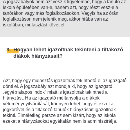
A jogszabályok nem azt veszik figyelembe, hogy a tanuló az
Forgalomlassítás, útlezárás
iskola épületében van-e, hanem azt, hogy részt vesz-e a
tanórákon vagy más foglalkozásokon. Vagyis ha az órán,
Performansz, szimbolikus
foglalkozáson nem jelenik meg, akkor hiába van az
véleménynyilvánítás
iskolában, mulasztást követ el.
Flashmob
Aláírásgyűjtés, kitelepülés, standolás
3.
Hogyan lehet igazoltnak tekinteni a tiltakozó
Hosszú tüntetés
diákok hiányzásait?
Választási gyűlés
Tüntetés magánterületen
Azt, hogy egy mulasztás igazoltnak tekinthető-e, az igazgató
Sztrájk
dönti el. A jogszabály azt mondja ki, hogy az igazgató
„egyéb alapos indok” miatt is igazoltnak tekintheti a
Polgári engedetlenség
hiányzást. Ha az igazgató méltányolja a diákok
véleménynyilvánítását, könnyen lehet, hogy él ezzel a
Diáktüntetés, diáksztrájk
jogkörével és a tiltakozó tanulók hiányzásait igazoltnak
tekinti. Elméletileg persze az sem kizárt, hogy az iskola
Hogyan hagyj nyomot?
ezeket a hiányzásokat egyáltalán nem is adminisztrálja.
Ülősztrájk