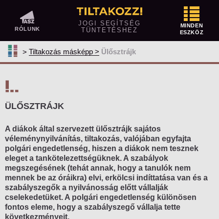
Tüntetés előtt
JOGI SEGÍTSÉG
MINDEN
RÓLUNK
TÜNTETÉSHEZ
ESZKÖZ
Közterületen tüntetnél? Így jelentsd be!
Tiltakozás másképp
Ülősztrájk
Megtiltotta vagy korlátozta a rendőrség
a tüntetésedet?
Ellentüntetés
Mit vihetsz magaddal egy tüntetésre és
ÜLŐSZTRÁJK
mit nem?
A diákok által szervezett ülősztrájk sajátos
Tüntetés közben
véleménynyilvánítás, tiltakozás, valójában egyfajta
polgári engedetlenség, hiszen a diákok nem tesznek
A szervező feladatai
eleget a tankötelezettségüknek. A szabályok
megszegésének (tehát annak, hogy a tanulók nem
A résztvevők jogai és kötelezettségei
mennek be az óráikra) elvi, erkölcsi indíttatása van és a
A rendőrség feladatai
szabályszegők a nyilvánosság előtt vállalják
cselekedetüket. A polgári engedetlenség különösen
Kényszerítő eszközök alkalmazása
fontos eleme, hogy a szabályszegő vállalja tette
következményeit.