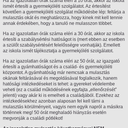
Ha az igazolatlan órák száma eléri a 10 órát, akkor az iskola
ismét értesíti a gyermekjóléti szolgálatot. Az értesítést
követően a gyermekjóléti szolgálat működésbe lép: feltárja a
mulasztás okát és meghatározza, hogy kinek mit kell tennie
annak érdekében, hogy a tanuló ne mulasszon többet.
Ha az igazolatlan órák száma eléri a 30 órát, akkor az iskola
értesíti a szabálysértési hatóságot is (mert ebben az esetben
a szülőt szabálysértésért felelősségre vonhatják). Emellett
az iskola ismét tájékoztatja a gyermekjóléti szolgálatot.
Ha az igazolatlan órák száma eléri az 50 órát, az igazgató
értesíti a gyámhatóságot és a család- és gyermekjóléti
központot. A gyámhatóság már nemcsak a mulasztás
okának feltárásával és megoldásával foglalkozik, hanem
hatósági intézkedéseket is tehet: a gyereket védelembe
veheti (ez a család működésének egyfajta „ellenőrzését”
jelenti) vagy akár ki is emelheti a családjából. Ezekhez az
intézkedésekhez azonban alaposan fel kell tárni a
mulasztás körülményeit, vagyis nem egyik napról a másikra
történnek meg! 50 órát meghaladó hiányzás esetén
megvonják a családi pótlékot!