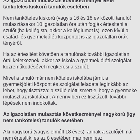
Az igazolatlan mulasztás következményei NEM
tanköteles kiskorú tanulók esetében
Nem tanköteles kiskorú (vagyis 16 és 18 év közötti tanuló)
mulasztásakor 10 igazolatlan óra után fogják értesíteni a
szülőt (ha kollégista, akkor a kollégiumot is), ezen kívül a
család- és gyermekjóléti központot is az igazolatlan órák
tényéről.
Ha az értesítést követően a tanulónak további igazolatlan
órái keletkeznek, akkor az iskola a gyermekjóléti szolgálat
közreműködésével megkeresi a szülőt.
Mivel a tanuló már nem köteles iskolába járni, a
gyermekjóléti központ és szolgálat feladata leginkább az
lehet, hogy tisztázza: a szülő előtt ismert-e, hogy a gyermeke
mulaszt az iskolában. Amennyiben ez tisztázott, további
lépések nem indokoltak.
Az igazolatlan mulasztás következményei nagykorú (így
nem tanköteles) tanulók esetében
Aki nagykorú (vagyis elmúlt 18 éves), annak a szülőjét már
nem értesítik, és az ő esetében már nem lesz