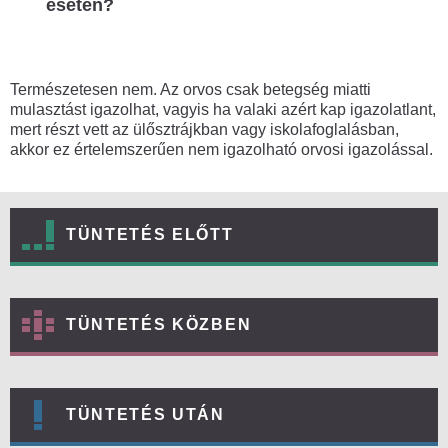
esetén?
Természetesen nem. Az orvos csak betegség miatti
mulasztást igazolhat, vagyis ha valaki azért kap igazolatlant,
mert részt vett az ülősztrájkban vagy iskolafoglalásban,
akkor ez értelemszerűen nem igazolható orvosi igazolással.
TÜNTETÉS ELŐTT
TÜNTETÉS KÖZBEN
TÜNTETÉS UTÁN