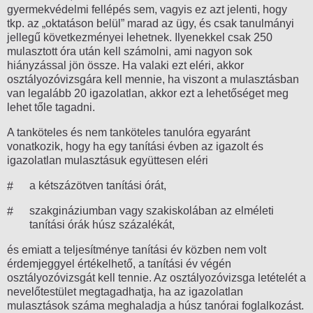
gyermekvédelmi fellépés sem, vagyis ez azt jelenti, hogy
tkp. az „oktatáson belül” marad az ügy, és csak tanulmányi
jellegű következményei lehetnek. Ilyenekkel csak 250
mulasztott óra után kell számolni, ami nagyon sok
hiányzással jön össze. Ha valaki ezt eléri, akkor
osztályozóvizsgára kell mennie, ha viszont a mulasztásban
van legalább 20 igazolatlan, akkor ezt a lehetőséget meg
lehet tőle tagadni.
A tanköteles és nem tanköteles tanulóra egyaránt
vonatkozik, hogy ha egy tanítási évben az igazolt és
igazolatlan mulasztásuk együttesen eléri
a kétszázötven tanítási órát,
szakgináziumban vagy szakiskolában az elméleti
tanítási órák húsz százalékát,
és emiatt a teljesítménye tanítási év közben nem volt
érdemjeggyel értékelhető, a tanítási év végén
osztályozóvizsgát kell tennie. Az osztályozóvizsga letételét a
nevelőtestület megtagadhatja, ha az igazolatlan
mulasztások száma meghaladja a húsz tanórai foglalkozást.