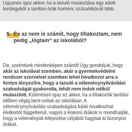
Ugyanez igaz akkor, ha a tanuló mulasztása egy adott
tantárgyból a tanítási órák harminc százalékánál több.
5.
És az nem is számít, hogy tiltakoztam, nem
pedig „lógtam” az iskolából?
De, szerintünk mindenképen számít! Úgy gondoljuk, hogy
akár az iskolával szemben, akár a gyermekvédelmi
rendszer szerveivel szemben lehet hivatkozni arra a
fontos tényezőre, hogy a tanuló a véleménynyilvánítási
szabadságát gyakorolta, tehát nem indok nélkül
mulasztott.
Különösen igaz ez akkor, ha a tiltakozók tanítási
időben végig bent voltak az iskolában. A
véleménynyilvánítás szabadságára bárki hivatkozhat
életkortól függetlenül, vagyis a kiskorú diákok is mondhatják,
hogy a véleményük kifejezése céljából hagytak ki bizonyos
órákat.