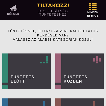
Tüntetés előtt
JOGI SEGÍTSÉG
MINDEN
RÓLUNK
TÜNTETÉSHEZ
ESZKÖZ
Közterületen tüntetnél? Így jelentsd be!
Megtiltotta vagy korlátozta a rendőrség
TÜNTETÉSSEL, TILTAKOZÁSSAL KAPCSOLATOS
a tüntetésedet?
KÉRDÉSED VAN?
VÁLASSZ AZ ALÁBBI KATEGÓRIÁK KÖZÜL!
Ellentüntetés
Mit vihetsz magaddal egy tüntetésre és
mit nem?
Tüntetés közben
A szervező feladatai
TÜNTETÉS
TÜNTETÉS
ELŐTT
KÖZBEN
A résztvevők jogai és kötelezettségei
A rendőrség feladatai
Kényszerítő eszközök alkalmazása