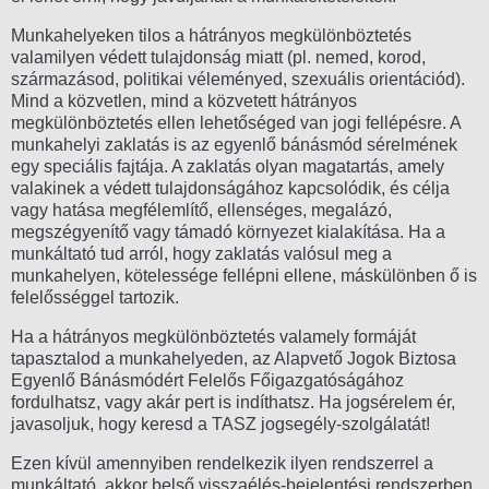
Munkahelyeken tilos a hátrányos megkülönböztetés
valamilyen védett tulajdonság miatt (pl. nemed, korod,
származásod, politikai véleményed, szexuális orientációd).
Mind a közvetlen, mind a közvetett hátrányos
megkülönböztetés ellen lehetőséged van jogi fellépésre. A
munkahelyi zaklatás is az egyenlő bánásmód sérelmének
egy speciális fajtája. A zaklatás olyan magatartás, amely
valakinek a védett tulajdonságához kapcsolódik, és célja
vagy hatása megfélemlítő, ellenséges, megalázó,
megszégyenítő vagy támadó környezet kialakítása. Ha a
munkáltató tud arról, hogy zaklatás valósul meg a
munkahelyen, kötelessége fellépni ellene, máskülönben ő is
felelősséggel tartozik.
Ha a hátrányos megkülönböztetés valamely formáját
tapasztalod a munkahelyeden, az Alapvető Jogok Biztosa
Egyenlő Bánásmódért Felelős Főigazgatóságához
fordulhatsz, vagy akár pert is indíthatsz. Ha jogsérelem ér,
javasoljuk, hogy keresd a TASZ jogsegély-szolgálatát!
Ezen kívül amennyiben rendelkezik ilyen rendszerrel a
munkáltató, akkor belső visszaélés-bejelentési rendszerben