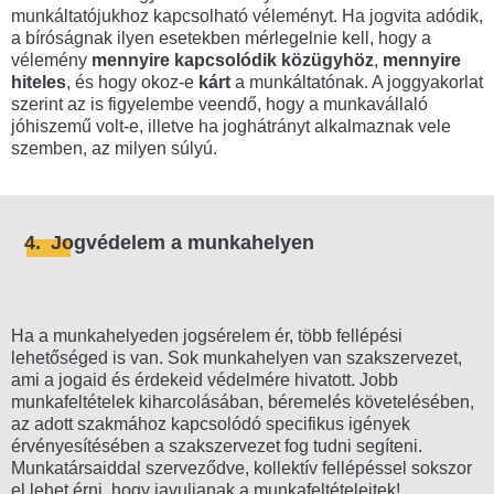
munkáltatójukhoz kapcsolható véleményt. Ha jogvita adódik,
a bíróságnak ilyen esetekben mérlegelnie kell, hogy a
vélemény
mennyire kapcsolódik közügyhöz
,
mennyire
hiteles
, és hogy okoz-e
kárt
a munkáltatónak. A joggyakorlat
szerint az is figyelembe veendő, hogy a munkavállaló
jóhiszemű volt-e, illetve ha joghátrányt alkalmaznak vele
szemben, az milyen súlyú.
4.
Jogvédelem a munkahelyen
Ha a munkahelyeden jogsérelem ér, több fellépési
lehetőséged is van. Sok munkahelyen van szakszervezet,
ami a jogaid és érdekeid védelmére hivatott. Jobb
munkafeltételek kiharcolásában, béremelés követelésében,
az adott szakmához kapcsolódó specifikus igények
érvényesítésében a szakszervezet fog tudni segíteni.
Munkatársaiddal szerveződve, kollektív fellépéssel sokszor
el lehet érni, hogy javuljanak a munkafeltételeitek!