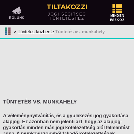
Tüntetés előtt
JOGI SEGÍTSÉG
MINDEN
RÓLUNK
TÜNTETÉSHEZ
ESZKÖZ
Közterületen tüntetnél? Így jelentsd be!
Tüntetés közben
Tüntetés vs. munkahely
Megtiltotta vagy korlátozta a rendőrség
a tüntetésedet?
Ellentüntetés
Mit vihetsz magaddal egy tüntetésre és
mit nem?
Tüntetés közben
A szervező feladatai
TÜNTETÉS VS. MUNKAHELY
A résztvevők jogai és kötelezettségei
A rendőrség feladatai
A véleménynyilvánítás, és a gyülekezési jog gyakorlása
alapjog. Ez azonban nem jelenti azt, hogy az alapjog-
Kényszerítő eszközök alkalmazása
gyakorlás minden más jogi kötelezettség alól felmentést
adna. A munkaviszonyból fakadó kötelezettségek