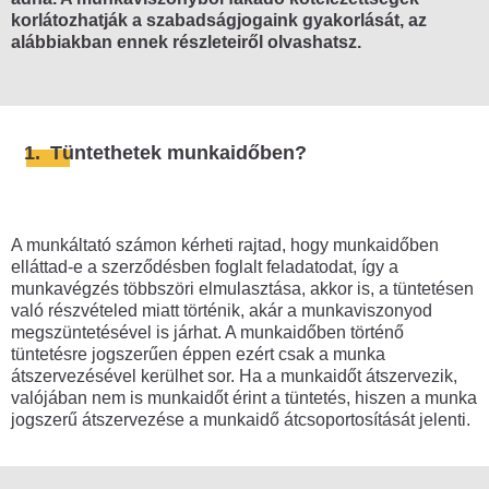
Mire figyelj oda, hogy ne kerülj
korlátozhatják a szabadságjogaink gyakorlását, az
összetűzésbe a rendőrökkel?
alábbiakban ennek részleteiről olvashatsz.
Mi a teendő, ha eljárás alá vonnak?
Mi a teendő, ha igazoltatnak?
Tüntetés vs. munkahely
1.
Tüntethetek munkaidőben?
Tüntetés után
Tüntetést szerveztél és szabálysértési
A munkáltató számon kérheti rajtad, hogy munkaidőben
eljárás indult ellened?
elláttad-e a szerződésben foglalt feladatodat, így a
munkavégzés többszöri elmulasztása, akkor is, a tüntetésen
Eljárás indult ellened a KRESZ
való részvételed miatt történik, akár a munkaviszonyod
megsértése miatt?
megszüntetésével is járhat. A munkaidőben történő
tüntetésre jogszerűen éppen ezért csak a munka
Mi történik, ha a gyűlést feloszlatják?
átszervezésével kerülhet sor. Ha a munkaidőt átszervezik,
valójában nem is munkaidőt érint a tüntetés, hiszen a munka
Szervezőként milyen feladatod van a
jogszerű átszervezése a munkaidő átcsoportosítását jelenti.
tüntetés után?
Tiltakozás másképp