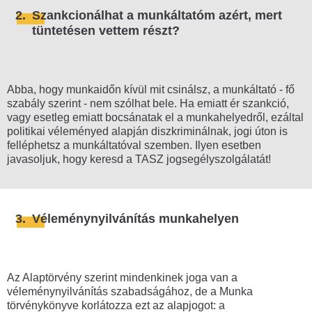
2.
Szankcionálhat a munkáltatóm azért, mert
Forgalomlassítás, útlezárás
tüntetésen vettem részt?
Performansz, szimbolikus
véleménynyilvánítás
Flashmob
Abba, hogy munkaidőn kívül mit csinálsz, a munkáltató - fő
szabály szerint - nem szólhat bele. Ha emiatt ér szankció,
Aláírásgyűjtés, kitelepülés, standolás
vagy esetleg emiatt bocsánatak el a munkahelyedről, ezáltal
Hosszú tüntetés
politikai véleményed alapján diszkriminálnak, jogi úton is
felléphetsz a munkáltatóval szemben. Ilyen esetben
Választási gyűlés
javasoljuk, hogy keresd a TASZ jogsegélyszolgálatát!
Tüntetés magánterületen
Sztrájk
3.
Véleménynyilvánítás munkahelyen
Polgári engedetlenség
Diáktüntetés, diáksztrájk
Az Alaptörvény szerint mindenkinek joga van a
Hogyan hagyj nyomot?
véleménynyilvánítás szabadságához, de a Munka
Ülősztrájk
törvénykönyve korlátozza ezt az alapjogot: a