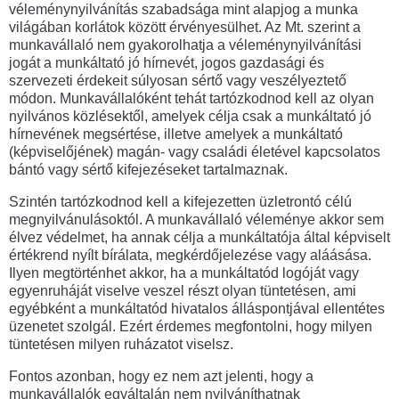
véleménynyilvánítás szabadsága mint alapjog a munka
világában korlátok között érvényesülhet. Az Mt. szerint a
munkavállaló nem gyakorolhatja a véleménynyilvánítási
jogát a munkáltató jó hírnevét, jogos gazdasági és
szervezeti érdekeit súlyosan sértő vagy veszélyeztető
módon. Munkavállalóként tehát tartózkodnod kell az olyan
nyilvános közlésektől, amelyek célja csak a munkáltató jó
hírnevének megsértése, illetve amelyek a munkáltató
(képviselőjének) magán- vagy családi életével kapcsolatos
bántó vagy sértő kifejezéseket tartalmaznak.
Szintén tartózkodnod kell a kifejezetten üzletrontó célú
megnyilvánulásoktól. A munkavállaló véleménye akkor sem
élvez védelmet, ha annak célja a munkáltatója által képviselt
értékrend nyílt bírálata, megkérdőjelezése vagy aláásása.
Ilyen megtörténhet akkor, ha a munkáltatód logóját vagy
egyenruháját viselve veszel részt olyan tüntetésen, ami
egyébként a munkáltatód hivatalos álláspontjával ellentétes
üzenetet szolgál. Ezért érdemes megfontolni, hogy milyen
tüntetésen milyen ruházatot viselsz.
Fontos azonban, hogy ez nem azt jelenti, hogy a
munkavállalók egyáltalán nem nyilváníthatnak