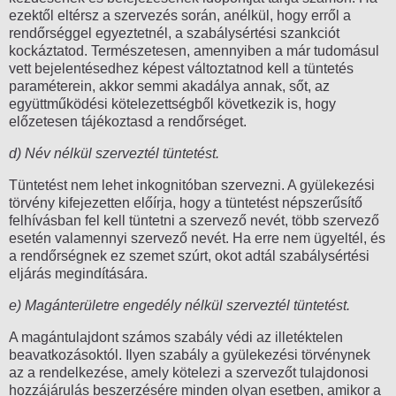
ezektől eltérsz a szervezés során, anélkül, hogy erről a
rendőrséggel egyeztetnél, a szabálysértési szankciót
kockáztatod. Természetesen, amennyiben a már tudomásul
vett bejelentésedhez képest változtatnod kell a tüntetés
paraméterein, akkor semmi akadálya annak, sőt, az
együttműködési kötelezettségből következik is, hogy
előzetesen tájékoztasd a rendőrséget.
d) Név nélkül szerveztél tüntetést.
Tüntetést nem lehet inkognitóban szervezni. A gyülekezési
törvény kifejezetten előírja, hogy a tüntetést népszerűsítő
felhívásban fel kell tüntetni a szervező nevét, több szervező
esetén valamennyi szervező nevét. Ha erre nem ügyeltél, és
a rendőrségnek ez szemet szúrt, okot adtál szabálysértési
eljárás megindítására.
e) Magánterületre engedély nélkül szerveztél tüntetést.
A magántulajdont számos szabály védi az illetéktelen
beavatkozásoktól. Ilyen szabály a gyülekezési törvénynek
az a rendelkezése, amely kötelezi a szervezőt tulajdonosi
hozzájárulás beszerzésére minden olyan esetben, amikor a