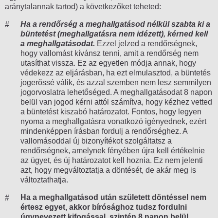
aránytalannak tartod) a következőket teheted:
Ha a rendőrség a meghallgatásod nélkül szabta ki a
büntetést (meghallgatásra nem idézett), kérned kell
a meghallgatásodat.
Ezzel jelzed a rendőrségnek,
hogy vallomást kívánsz tenni, amit a rendőrség nem
utasíthat vissza. Ez az egyetlen módja annak, hogy
védekezz az eljárásban, ha ezt elmulasztod, a büntetés
jogerőssé válik, és azzal szemben nem lesz semmilyen
jogorvoslatra lehetőséged. A meghallgatásodat 8 napon
belül van jogod kérni attól számítva, hogy kézhez vetted
a büntetést kiszabó határozatot. Fontos, hogy legyen
nyoma a meghallgatásra vonatkozó igényednek, ezért
mindenképpen írásban fordulj a rendőrséghez. A
vallomásoddal új bizonyítékot szolgáltatsz a
rendőrségnek, amelynek fényében újra kell értékelnie
az ügyet, és új határozatot kell hoznia. Ez nem jelenti
azt, hogy megváltoztatja a döntését, de akár meg is
változtathatja.
Ha a meghallgatásod után született döntéssel nem
értesz egyet, akkor bírósághoz tudsz fordulni
úgynevezett kifogással, szintén 8 napon belül.