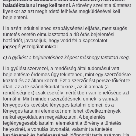
haladéktalanul meg kell tenni
. A törvény szerint a tüntetést
ilyenkor az azt meghirdető felhívás megküldésével kell
bejelenteni.
Ha azért indult ellened szabálysértési eljárás, mert sürgős
tüntetés esetén elmulasztottad a 48 órás bejelentési
határidőt, javasoljuk, hogy vedd fel a kapcsolatot
jogsegélyszolgálatunkkal
.
c) A gyűlést a bejelentéshez képest máshogy tartottad meg.
Ha gyűlést szervezel, a rendőrség által tudomásul vett
bejelentésre érdemes úgy tekintened, mint egy szerződésre
közted és az állam között. Ezt a szerződést persze főként te
írtad, az a te szándékaidat tükrözi, az államnak (a
rendőrségnek) csak csekély mértékben van lehetősége azt
formálni. Mint minden szerződésnek, ennek is vannak
lényeges és kevésbé lényeges tartalmi elemei, és a
lényeges tartalmi elemeket nem lehet következmények
nélkül egyoldalúan megváltoztatni. A bejelentés
leglényegesebb tartalmi elemeként a törvény a tüntetés
helyszínét, a vonulás útvonalát, valamint a tüntetés
kezdésének és befejezésének időpontját tartja számon. Ha