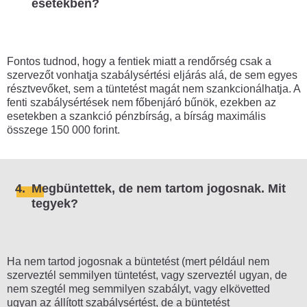
esetekben?
Fontos tudnod, hogy a fentiek miatt a rendőrség csak a
szervezőt vonhatja szabálysértési eljárás alá, de sem egyes
résztvevőket, sem a tüntetést magát nem szankcionálhatja. A
fenti szabálysértések nem főbenjáró bűnök, ezekben az
esetekben a szankció pénzbírság, a bírság maximális
összege 150 000 forint.
4.
Megbüntettek, de nem tartom jogosnak. Mit
tegyek?
Ha nem tartod jogosnak a büntetést (mert például nem
szerveztél semmilyen tüntetést, vagy szerveztél ugyan, de
nem szegtél meg semmilyen szabályt, vagy elkövetted
ugyan az állított szabálysértést, de a büntetést