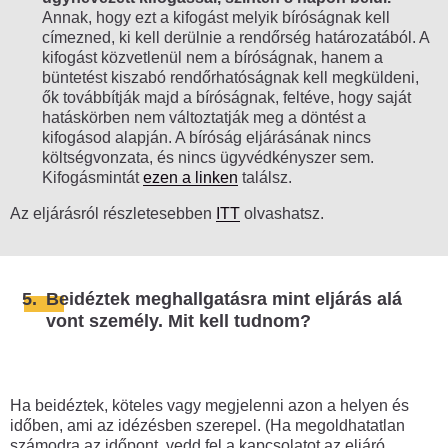
Annak, hogy ezt a kifogást melyik bíróságnak kell
címezned, ki kell derülnie a rendőrség határozatából. A
kifogást közvetlenül nem a bíróságnak, hanem a
büntetést kiszabó rendőrhatóságnak kell megküldeni,
ők továbbítják majd a bíróságnak, feltéve, hogy saját
hatáskörben nem változtatják meg a döntést a
kifogásod alapján. A bíróság eljárásának nincs
költségvonzata, és nincs ügyvédkényszer sem.
Kifogásmintát
ezen a linken
találsz.
Az eljárásról részletesebben
ITT
olvashatsz.
5.
Beidéztek meghallgatásra mint eljárás alá
vont személy. Mit kell tudnom?
Ha beidéztek, köteles vagy megjelenni azon a helyen és
időben, ami az idézésben szerepel. (Ha megoldhatatlan
számodra az időpont, vedd fel a kapcsolatot az eljáró