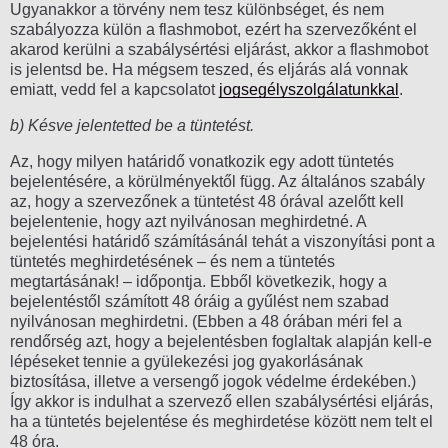
Ugyanakkor a törvény nem tesz különbséget, és nem
szabályozza külön a flashmobot, ezért ha szervezőként el
akarod kerülni a szabálysértési eljárást, akkor a flashmobot
is jelentsd be. Ha mégsem teszed, és eljárás alá vonnak
emiatt, vedd fel a kapcsolatot
jogsegélyszolgálatunkkal
.
b) Késve jelentetted be a tüntetést.
Az, hogy milyen határidő vonatkozik egy adott tüntetés
bejelentésére, a körülményektől függ. Az általános szabály
az, hogy a szervezőnek a tüntetést 48 órával azelőtt kell
bejelentenie, hogy azt nyilvánosan meghirdetné. A
bejelentési határidő számításánál tehát a viszonyítási pont a
tüntetés meghirdetésének – és nem a tüntetés
megtartásának! – időpontja. Ebből következik, hogy a
bejelentéstől számított 48 óráig a gyűlést nem szabad
nyilvánosan meghirdetni. (Ebben a 48 órában méri fel a
rendőrség azt, hogy a bejelentésben foglaltak alapján kell-e
lépéseket tennie a gyülekezési jog gyakorlásának
biztosítása, illetve a versengő jogok védelme érdekében.)
Így akkor is indulhat a szervező ellen szabálysértési eljárás,
ha a tüntetés bejelentése és meghirdetése között nem telt el
48 óra.