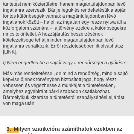
tüntetést nem közterületre, hanem magántulajdonban lévő
ingatlanra szervezik. Bár jellegük és rendeltetésük alapján
fontos különbségek vannak a magántulajdonban lévő
ingatlanok között – ha pl. az ingatlan egy része nyitva áll a
közforgalom számára –, a törvény ezekre a különbségekre
nincs tekintettel. A hozzájárulás beszerzésének
kötelezettsége tehát minden magántulajdonban lévő
ingatlanra vonatkozik. Erről részletesebben itt olvashatsz
[LINK].
f) Nem engedted be a sajtót vagy a rendőrséget a gyűlésre.
Más-más rendeltetéssel, de mind a rendőrség, mind a sajtó
képviselőjének törvényben biztosított joga, hogy részt
vehessen és végezhesse a munkáját a tüntetéseken,
amelyhez egyébiránt bárki szabadon csatlakozhat.
Bármelyikük kizárása a tüntetésről szabálysértési eljárást
von maga után.
3.
Milyen szankcióra számíthatok ezekben az