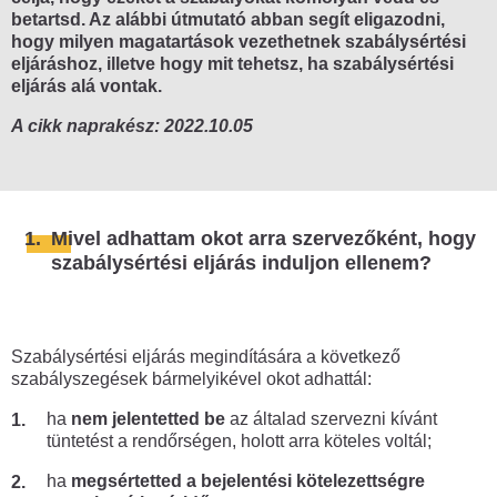
Mire figyelj oda, hogy ne kerülj
betartsd. Az alábbi útmutató abban segít eligazodni,
összetűzésbe a rendőrökkel?
hogy milyen magatartások vezethetnek szabálysértési
eljáráshoz, illetve hogy mit tehetsz, ha szabálysértési
Mi a teendő, ha eljárás alá vonnak?
eljárás alá vontak.
Mi a teendő, ha igazoltatnak?
A cikk naprakész: 2022.10.05
Tüntetés vs. munkahely
Tüntetés után
1.
Mivel adhattam okot arra szervezőként, hogy
Tüntetést szerveztél és szabálysértési
szabálysértési eljárás induljon ellenem?
eljárás indult ellened?
Eljárás indult ellened a KRESZ
megsértése miatt?
Szabálysértési eljárás megindítására a következő
Mi történik, ha a gyűlést feloszlatják?
szabályszegések bármelyikével okot adhattál:
Szervezőként milyen feladatod van a
ha
nem jelentetted be
az általad szervezni kívánt
tüntetés után?
tüntetést a rendőrségen, holott arra köteles voltál;
ha
megsértetted a bejelentési kötelezettségre
Tiltakozás másképp