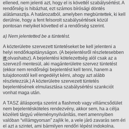
ellened, nem jelenti azt, hogy el is követtél szabálysértést. A
rendőrség is hibázhat, ezt számos bírósági döntés
alátámasztja. A határozatból, amelyben megbüntettek, ki kell
derülnie, hogy a fent felsorolt szabálysértések közül
pontosan melyiket követted el a rendőrség szerint.
a) Nem jelentetted be a tüntetést.
A közterületre szervezett tüntetéseket be kell jelenteni a
helyi rendőrkapitányságon. (A bejelentésről részletesebben
itt
olvashatsz). A bejelentési kötelezettség alól csak az a
szervező mentesül, aki magánterületre szervez tüntetést
(ekkor nem rendőrségi bejelentést kell tenni, hanem a
tulajdonostól kell engedélyt kérni, ahogy azt alább
részletezzük.) A közterületre szervezett tüntetés
bejelentésének elmulasztása szabálysértési szankciót
vonhat maga után.
A TASZ álláspontja szerint a flashmob vagy villámcsődület
nem bejelentésköteles rendezvény, akkor sem, ha a célja
közéleti tárgyú véleménynyilvánítás, mert amennyiben
valóban “villámgyorsan” zajlik le, a vele járó zavarás sem éri
el azt a szintet, ami bármilyen rendőri lépést indokolna.