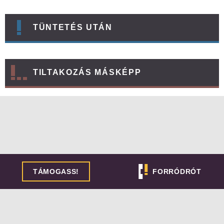
TÜNTETÉS UTÁN
TILTAKOZÁS MÁSKÉPP
TÁMOGASS!
FORRÓDRÓT
NAGYOBB TÜNTETÉSEK IDEJÉN BEKAPCSOLJUK A
TELEFONOS FORRÓDRÓTUNKAT. HA SÜRGŐS JOGI
SEGÍTSÉGRE VAN SZÜKSÉGED, HÍVD A +36 30 722