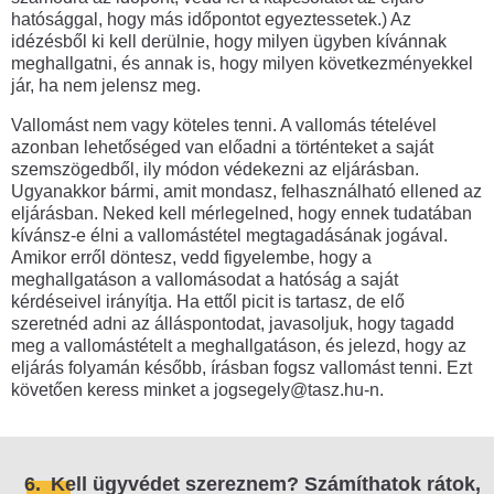
hatósággal, hogy más időpontot egyeztessetek.) Az
idézésből ki kell derülnie, hogy milyen ügyben kívánnak
meghallgatni, és annak is, hogy milyen következményekkel
jár, ha nem jelensz meg.
Vallomást nem vagy köteles tenni. A vallomás tételével
azonban lehetőséged van előadni a történteket a saját
szemszögedből, ily módon védekezni az eljárásban.
Ugyanakkor bármi, amit mondasz, felhasználható ellened az
eljárásban. Neked kell mérlegelned, hogy ennek tudatában
kívánsz-e élni a vallomástétel megtagadásának jogával.
Amikor erről döntesz, vedd figyelembe, hogy a
meghallgatáson a vallomásodat a hatóság a saját
kérdéseivel irányítja. Ha ettől picit is tartasz, de elő
szeretnéd adni az álláspontodat, javasoljuk, hogy tagadd
meg a vallomástételt a meghallgatáson, és jelezd, hogy az
eljárás folyamán később, írásban fogsz vallomást tenni. Ezt
követően keress minket a jogsegely@tasz.hu-n.
6.
Kell ügyvédet szereznem? Számíthatok rátok,