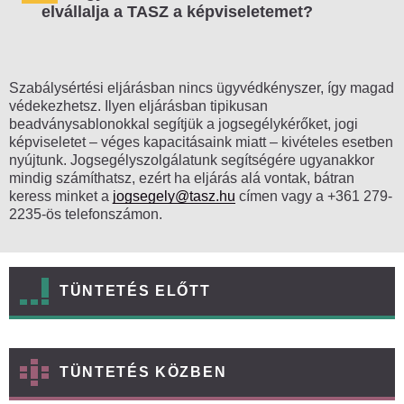
elvállalja a TASZ a képviseletemet?
Szabálysértési eljárásban nincs ügyvédkényszer, így magad
védekezhetsz. Ilyen eljárásban tipikusan
beadványsablonokkal segítjük a jogsegélykérőket, jogi
képviseletet – véges kapacitásaink miatt – kivételes esetben
nyújtunk. Jogsegélyszolgálatunk segítségére ugyanakkor
mindig számíthatsz, ezért ha eljárás alá vontak, bátran
keress minket a
jogsegely@tasz.hu
címen vagy a +361 279-
2235-ös telefonszámon.
TÜNTETÉS ELŐTT
TÜNTETÉS KÖZBEN