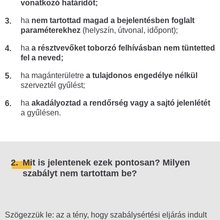
vonatkozó határidőt;
Forgalomlassítás, útlezárás
ha
nem tartottad magad a bejelentésben foglalt
Performansz, szimbolikus
paraméterekhez
(helyszín, útvonal, időpont);
véleménynyilvánítás
ha
a résztvevőket toborzó felhívásban nem tüntetted
Flashmob
fel a neved;
Aláírásgyűjtés, kitelepülés, standolás
ha magánterületre
a tulajdonos engedélye nélkül
szerveztél gyűlést;
Hosszú tüntetés
ha
akadályoztad a rendőrség vagy a sajtó jelenlétét
Választási gyűlés
a gyűlésen.
Tüntetés magánterületen
Sztrájk
2.
Mit is jelentenek ezek pontosan? Milyen
Polgári engedetlenség
szabályt nem tartottam be?
Diáktüntetés, diáksztrájk
Hogyan hagyj nyomot?
Szögezzük le: az a tény, hogy szabálysértési eljárás indult
Ülősztrájk