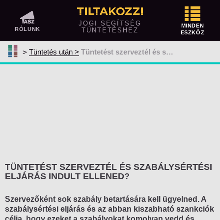
Tüntetés előtt
JOGI SEGÍTSÉG
MINDEN
RÓLUNK
TÜNTETÉSHEZ
ESZKÖZ
Közterületen tüntetnél? Így jelentsd be!
Tüntetés után
Tüntetést szerveztél és szabálysértési eljárás indult ellened?
Megtiltotta vagy korlátozta a rendőrség
a tüntetésedet?
Ellentüntetés
Mit vihetsz magaddal egy tüntetésre és
mit nem?
Tüntetés közben
A szervező feladatai
TÜNTETÉST SZERVEZTÉL ÉS SZABÁLYSÉRTÉSI
A résztvevők jogai és kötelezettségei
ELJÁRÁS INDULT ELLENED?
A rendőrség feladatai
Szervezőként sok szabály betartására kell ügyelned. A
Kényszerítő eszközök alkalmazása
szabálysértési eljárás és az abban kiszabható szankciók
célja, hogy ezeket a szabályokat komolyan vedd és