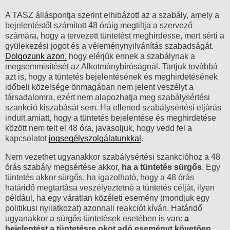
A TASZ álláspontja szerint elhibázott az a szabály, amely a
bejelentéstől számított 48 óráig megtiltja a szervező
számára, hogy a tervezett tüntetést meghirdesse, mert sérti a
gyülekezési jogot és a véleménynyilvánítás szabadságát.
Dolgozunk azon,
hogy elérjük ennek a szabálynak a
megsemmisítését az Alkotmánybíróságnál. Tartjuk továbbá
azt is, hogy a tüntetés bejelentésének és meghirdetésének
időbeli közelsége önmagában nem jelent veszélyt a
társadalomra, ezért nem alapozhatja meg szabálysértési
szankció kiszabását sem. Ha ellened szabálysértési eljárás
indult amiatt, hogy a tüntetés bejelentése és meghirdetése
között nem telt el 48 óra, javasoljuk, hogy vedd fel a
kapcsolatot
jogsegélyszolgálatunkkal
.
Nem vezethet ugyanakkor szabálysértési szankcióhoz a 48
órás szabály megsértése akkor,
ha a tüntetés sürgős
. Egy
tüntetés akkor sürgős, ha igazolható, hogy a 48 órás
határidő megtartása veszélyeztetné a tüntetés célját, ilyen
például, ha egy váratlan közéleti esemény (mondjuk egy
politikusi nyilatkozat) azonnali reakciót kíván. Határidő
ugyanakkor a sürgős tüntetések esetében is van:
a
bejelentést a tüntetésre okot adó eseményt követően