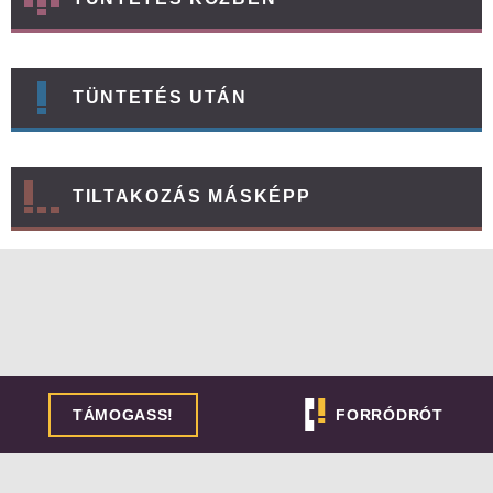
TÜNTETÉS UTÁN
TILTAKOZÁS MÁSKÉPP
TÁMOGASS!
FORRÓDRÓT
NAGYOBB TÜNTETÉSEK IDEJÉN BEKAPCSOLJUK A