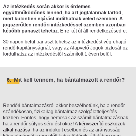
Az intézkedés során akkor is érdemes
együttműködőnek lenned, ha azt jogtalannak tartod,
mert különben eljárást indíthatnak veled szemben. A
jogszerűtlen rendőri intézkedéssel szemben azonban
később panaszt tehetsz
. Erre két út áll rendelkezésedre:
30 napon belül panaszt tehetsz az intézkedést végrehajtó
rendőrkapitányságnál, vagy az Alapvető Jogok biztosához
fordulhatsz az intézkedéstől számított 1 éven belül.
6.
Mit kell tennem, ha bántalmazott a rendőr?
Rendőri bántalmazásról akkor beszélhetünk, ha a rendőr
szándékosan, fizikailag bántalmaz szolgálatteljesítés
közben. Fontos, hogy nemcsak az számít bántalmazásnak,
ha a rendőr súlyos sérülést okoz! A
kényszerítő eszközök
alkalmazása
, ha az indokolt esetben és az arányosság
követelményét szem előtt tartva történik, általában nem