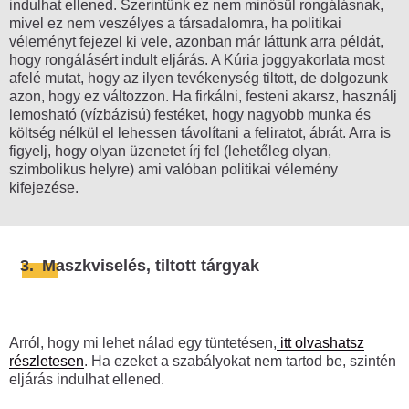
indulhat ellened. Szerintünk ez nem minősül rongálásnak,
mivel ez nem veszélyes a társadalomra, ha politikai
véleményt fejezel ki vele, azonban már láttunk arra példát,
hogy rongálásért indult eljárás. A Kúria joggyakorlata most
afelé mutat, hogy az ilyen tevékenység tiltott, de dolgozunk
azon, hogy ez változzon. Ha firkálni, festeni akarsz, használj
lemosható (vízbázisú) festéket, hogy nagyobb munka és
költség nélkül el lehessen távolítani a feliratot, ábrát. Arra is
figyelj, hogy olyan üzenetet írj fel (lehetőleg olyan,
szimbolikus helyre) ami valóban politikai vélemény
kifejezése.
3.
Maszkviselés, tiltott tárgyak
Arról, hogy mi lehet nálad egy tüntetésen,
itt olvashatsz
részletesen
. Ha ezeket a szabályokat nem tartod be, szintén
eljárás indulhat ellened.