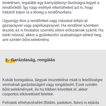
tüntetésen, legalább egy karnyújtásnyi távolságra legyél a
Forgalomlassítás, útlezárás
rendőröktől. Így nagy eséllyel elkerülheted azt is, hogy
hátulról toljon rá a tömeg a rendőrsorfalra.
Performansz, szimbolikus
véleménynyilvánítás
Ugyanígy tilos a rendőröket vagy másokat lefújni pl.
gázsprayvel vagy paprikasprayvel. Ha rendőrrel szemben
Flashmob
teszed, ez is hivatalos személy elleni erőszaknak számít. Ha
bárki mással, akkor a gyülekezési szabadságot sérted meg,
Aláírásgyűjtés, kitelepülés, standolás
ami szintén bűncselekmény.
Hosszú tüntetés
Választási gyűlés
2.
Garázdaság, rongálás
Tüntetés magánterületen
Sztrájk
Polgári engedetlenség
Kukák borogatása, tárgyak összetörése miatt is felelősségre
vonhatnak garázdaságért vagy rongálásért. Ezek szintén
Diáktüntetés, diáksztrájk
bűncselekmények, és ha többen követitek el, akkor
csoportos elkövetésért feleltek.
Hogyan hagyj nyomot?
Feliratok elhelyezéséért (földön, padokon, falon) is eljárás
Ülősztrájk