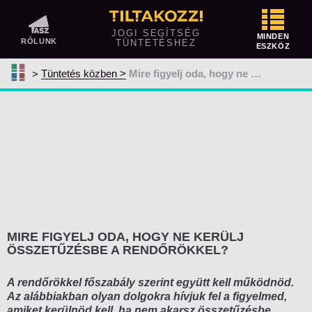
Tüntetés előtt
JOGI SEGÍTSÉG
MINDEN
RÓLUNK
TÜNTETÉSHEZ
ESZKÖZ
Közterületen tüntetnél? Így jelentsd be!
Tüntetés közben
Mire figyelj oda, hogy ne kerülj összetűzésbe a rendőrökkel?
Megtiltotta vagy korlátozta a rendőrség
a tüntetésedet?
Ellentüntetés
Mit vihetsz magaddal egy tüntetésre és
mit nem?
Tüntetés közben
A szervező feladatai
MIRE FIGYELJ ODA, HOGY NE KERÜLJ
A résztvevők jogai és kötelezettségei
ÖSSZETŰZÉSBE A RENDŐRÖKKEL?
A rendőrség feladatai
A rendőrökkel főszabály szerint együtt kell működnöd.
Kényszerítő eszközök alkalmazása
Az alábbiakban olyan dolgokra hívjuk fel a figyelmed,
amiket kerülnöd kell, ha nem akarsz összetűzésbe