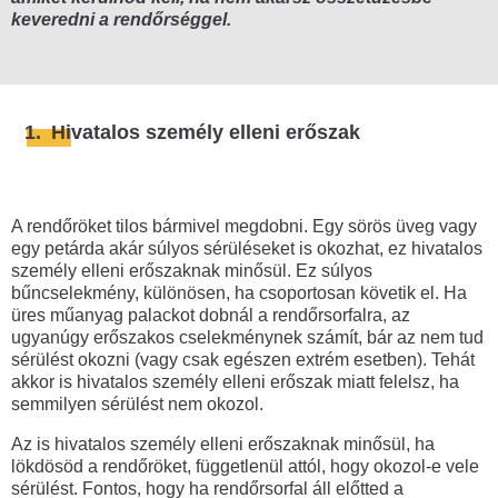
Mire figyelj oda, hogy ne kerülj
keveredni a rendőrséggel.
összetűzésbe a rendőrökkel?
Mi a teendő, ha eljárás alá vonnak?
Mi a teendő, ha igazoltatnak?
1.
Hivatalos személy elleni erőszak
Tüntetés vs. munkahely
Tüntetés után
A rendőröket tilos bármivel megdobni. Egy sörös üveg vagy
Tüntetést szerveztél és szabálysértési
egy petárda akár súlyos sérüléseket is okozhat, ez hivatalos
eljárás indult ellened?
személy elleni erőszaknak minősül. Ez súlyos
bűncselekmény, különösen, ha csoportosan követik el. Ha
Eljárás indult ellened a KRESZ
üres műanyag palackot dobnál a rendőrsorfalra, az
megsértése miatt?
ugyanúgy erőszakos cselekménynek számít, bár az nem tud
sérülést okozni (vagy csak egészen extrém esetben). Tehát
Mi történik, ha a gyűlést feloszlatják?
akkor is hivatalos személy elleni erőszak miatt felelsz, ha
semmilyen sérülést nem okozol.
Szervezőként milyen feladatod van a
tüntetés után?
Az is hivatalos személy elleni erőszaknak minősül, ha
lökdösöd a rendőröket, függetlenül attól, hogy okozol-e vele
Tiltakozás másképp
sérülést. Fontos, hogy ha rendőrsorfal áll előtted a