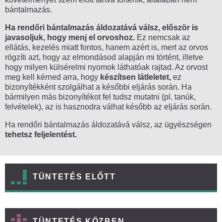
bántalmazás.
Ha rendőri bántalmazás áldozatává válsz, először is
javasoljuk, hogy menj el orvoshoz.
Ez nemcsak az
ellátás, kezelés miatt fontos, hanem azért is, mert az orvos
rögzíti azt, hogy az elmondásod alapján mi történt, illetve
hogy milyen külsérelmi nyomok láthatóak rajtad. Az orvost
meg kell kérned arra, hogy
készítsen látleletet,
ez
bizonyítékként szolgálhat a későbbi eljárás során. Ha
bármilyen más bizonyítékot fel tudsz mutatni (pl. tanúk,
felvételek), az is hasznodra válhat később az eljárás során.
Ha rendőri bántalmazás áldozatává válsz, az ügyészségen
tehetsz feljelentést.
TÜNTETÉS ELŐTT
TÜNTETÉS KÖZBEN