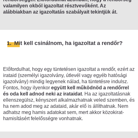
Mire figyelj oda, hogy ne kerülj
valamilyen okból igazoltat résztvevőként. Az
összetűzésbe a rendőrökkel?
alábbiakban az igazoltatás szabályait tekintjük át.
Mi a teendő, ha eljárás alá vonnak?
Mi a teendő, ha igazoltatnak?
Tüntetés vs. munkahely
1.
Mit kell csinálnom, ha igazoltat a rendőr?
Tüntetés után
Tüntetést szerveztél és szabálysértési
Előfordulhat, hogy egy tüntetésen igazoltat a rendőr, ezért az
eljárás indult ellened?
irataid (személyi igazolvány, útlevél vagy egyéb hatósági
igazolvány) mindig legyenek nálad, ha tüntetésre indulsz.
Eljárás indult ellened a KRESZ
Fontos, hogy ilyenkor
együtt kell működnöd a rendőrrel
megsértése miatt?
és oda kell adnod neki az irataidat
. Ha az igazoltatásnak
ellenszegülsz, kényszert alkalmazhatnak veled szemben, és
Mi történik, ha a gyűlést feloszlatják?
ha nem adod meg az adataid, akár elő is állíthatnak. Nem
adhatsz meg hamis adatokat sem, mert akkor közokirat-
Szervezőként milyen feladatod van a
hamisításért felelősségre vonhatnak.
tüntetés után?
Tiltakozás másképp