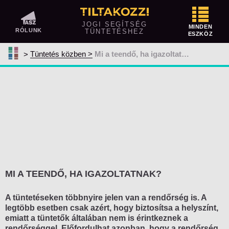
Tüntetés előtt
JOGI SEGÍTSÉG
MINDEN
RÓLUNK
TÜNTETÉSHEZ
ESZKÖZ
Közterületen tüntetnél? Így jelentsd be!
Tüntetés közben
Mi a teendő, ha igazoltatnak?
Megtiltotta vagy korlátozta a rendőrség
a tüntetésedet?
Ellentüntetés
Mit vihetsz magaddal egy tüntetésre és
mit nem?
Tüntetés közben
A szervező feladatai
MI A TEENDŐ, HA IGAZOLTATNAK?
A résztvevők jogai és kötelezettségei
A rendőrség feladatai
A tüntetéseken többnyire jelen van a rendőrség is. A
legtöbb esetben csak azért, hogy biztosítsa a helyszínt,
Kényszerítő eszközök alkalmazása
emiatt a tüntetők általában nem is érintkeznek a
rendőrséggel. Előfordulhat azonban, hogy a rendőrség