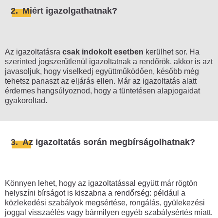
2.
Miért igazolgathatnak?
Forgalomlassítás, útlezárás
Performansz, szimbolikus
véleménynyilvánítás
Az igazoltatásra
csak indokolt esetben
kerülhet sor. Ha
Flashmob
szerinted jogszerűtlenül igazoltatnak a rendőrök, akkor is azt
javasoljuk, hogy viselkedj együttműködően, később még
Aláírásgyűjtés, kitelepülés, standolás
tehetsz panaszt az eljárás ellen. Már az igazoltatás alatt
Hosszú tüntetés
érdemes hangsúlyoznod, hogy a tüntetésen alapjogaidat
gyakoroltad.
Választási gyűlés
Tüntetés magánterületen
3.
Az igazoltatás során megbírságolhatnak?
Sztrájk
Polgári engedetlenség
Diáktüntetés, diáksztrájk
Könnyen lehet, hogy az igazoltatással együtt már rögtön
helyszíni bírságot is kiszabna a rendőrség: például a
Hogyan hagyj nyomot?
közlekedési szabályok megsértése, rongálás, gyülekezési
joggal visszaélés vagy bármilyen egyéb szabálysértés miatt.
Ülősztrájk